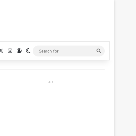
cebook
X
Instagram
Log In
Switch skin
Search
for
AD