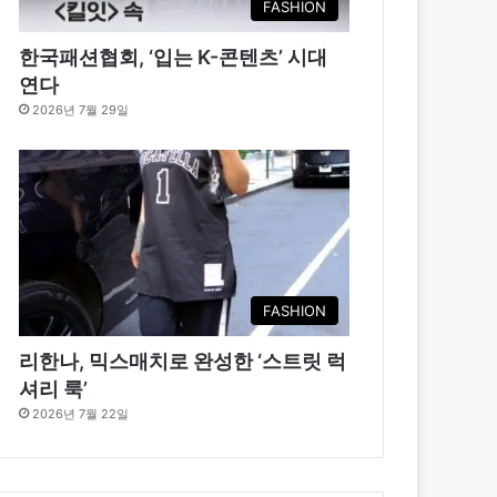
FASHION
한국패션협회, ‘입는 K-콘텐츠’ 시대
연다
2026년 7월 29일
FASHION
리한나, 믹스매치로 완성한 ‘스트릿 럭
셔리 룩’
2026년 7월 22일