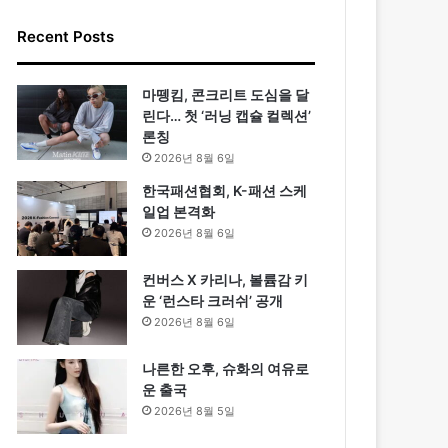
Recent Posts
마뗑킴, 콘크리트 도심을 달
린다… 첫 ‘러닝 캡슐 컬렉션’
론칭
2026년 8월 6일
한국패션협회, K-패션 스케
일업 본격화
2026년 8월 6일
컨버스 X 카리나, 볼륨감 키
운 ‘런스타 크러쉬’ 공개
2026년 8월 6일
나른한 오후, 슈화의 여유로
운 출국
2026년 8월 5일