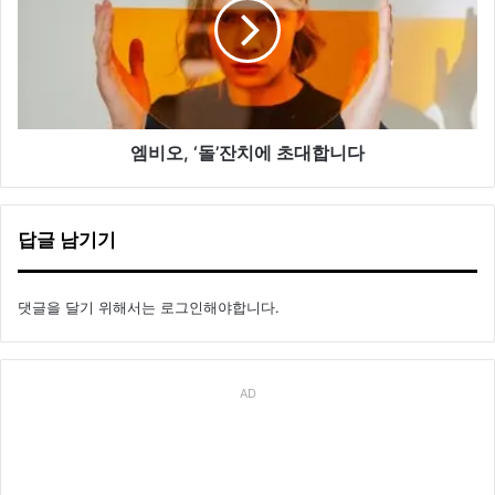
한
‘돌’잔
감
치
각
에
적
초
룩
대
합
니
엠비오, ‘돌’잔치에 초대합니다
다
답글 남기기
댓글을 달기 위해서는
로그인
해야합니다.
AD