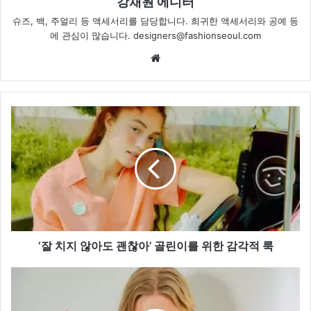
강채원 에디터
슈즈, 백, 주얼리 등 액세서리를 담당합니다. 희귀한 액세서리와 공예 등
에 관심이 많습니다. designers@fashionseoul.com
Website
‘잘
치
지
않
아
도
괜
찮
아’
골
‘잘 치지 않아도 괜찮아’ 골린이를 위한 감각적 룩
린
이
엠
를
비
위
오,