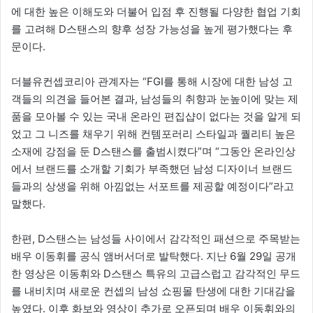
에 대한 높은 이해도와 더불어 입점 후 진행될 다양한 협업 기회
를 고려해 D스탠스의 향후 성장 가능성을 높게 평가했다는 후
문이다.
더블유컨셉코리아 관계자는 “FGI를 통해 시장에 대한 남성 고
객들의 의견을 들어본 결과, 남성들의 취향과 눈높이에 맞는 제
품을 모아볼 수 있는 국내 온라인 편집샵이 없다는 것을 알게 되
었고 그 니즈를 채우기 위해 컨템포러리 스타일과 퀄리티 높은
소재에 강점을 둔 D스탠스를 출범시켰다”며 “그동안 온라인상
에서 브랜드를 소개할 기회가 부족했던 남성 디자이너 브랜드
들과의 상생을 위해 아낌없는 서포트를 제공할 예정이다”라고
말했다.
한편, D스탠스는 남성들 사이에서 감각적인 패션으로 주목받는
배우 이동휘를 공식 앰버서더로 발탁했다. 지난 6월 29일 공개
한 영상은 이동휘와 D스탠스 특유의 고급스럽고 감각적인 무드
를 내비치며 새로운 컨셉의 남성 쇼핑몰 탄생에 대한 기대감을
높였다. 이후 화보와 영상이 추가로 오픈되며 배우 이동휘와의