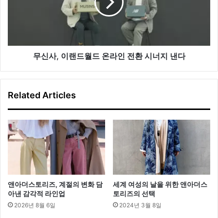
수
랜
퍼
드
앱
월
그
드
랩
온
에
라
무신사, 이랜드월드 온라인 전환 시너지 낸다
투
인
자
전
환
Related Articles
시
너
지
낸
다
앤아더스토리즈, 계절의 변화 담
세계 여성의 날을 위한 앤아더스
아낸 감각적 라인업
토리즈의 선택
2026년 8월 6일
2024년 3월 8일