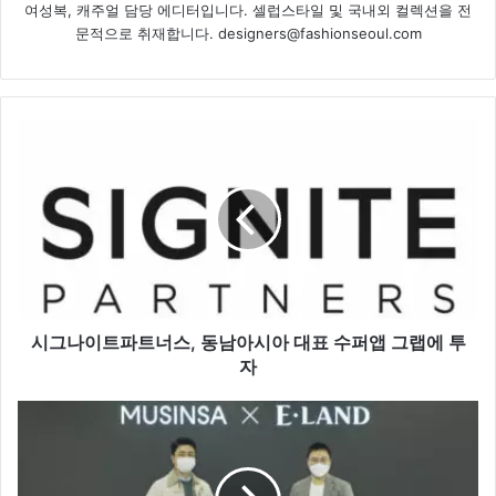
여성복, 캐주얼 담당 에디터입니다. 셀럽스타일 및 국내외 컬렉션을 전
문적으로 취재합니다. designers@fashionseoul.com
시
그
나
이
트
파
트
너
스,
동
시그나이트파트너스, 동남아시아 대표 수퍼앱 그랩에 투
남
자
아
시
무
아
신
대
사,
표
이