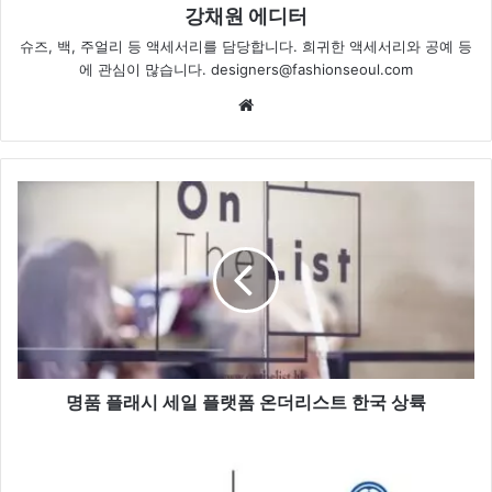
강채원 에디터
슈즈, 백, 주얼리 등 액세서리를 담당합니다. 희귀한 액세서리와 공예 등
에 관심이 많습니다. designers@fashionseoul.com
Website
명
품
플
래
시
세
일
플
랫
폼
명품 플래시 세일 플랫폼 온더리스트 한국 상륙
온
더
아
리
디
스