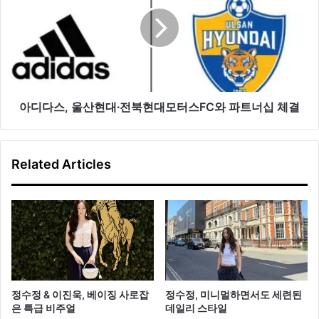
다
트
스,
한
울
국
산
상
현
륙
대
∙
전
아디다스, 울산현대∙전북현대모터스FC와 파트너십 체결
북
현
대
Related Articles
모
터
스
FC
와
파
트
너
십
정수정 & 이진욱, 베이징 사로잡
정수정, 미니멀하면서도 세련된
체
은 특급 비주얼
데일리 스타일
결