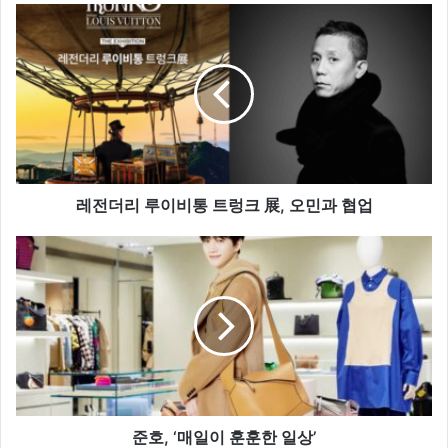
레
전
더
리
루
이
비
통
트
렁
레전더리 루이비통 트렁크 展, 오민과 협업
크
展,
준
오
호,
민
‘매
과
일
협
이
업
훈
훈
한
일
상’
준호, ‘매일이 훈훈한 일상’