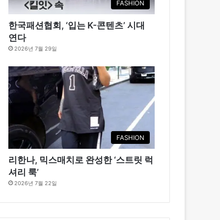
FASHION
한국패션협회, ‘입는 K-콘텐츠’ 시대
연다
2026년 7월 29일
FASHION
리한나, 믹스매치로 완성한 ‘스트릿 럭
셔리 룩’
2026년 7월 22일