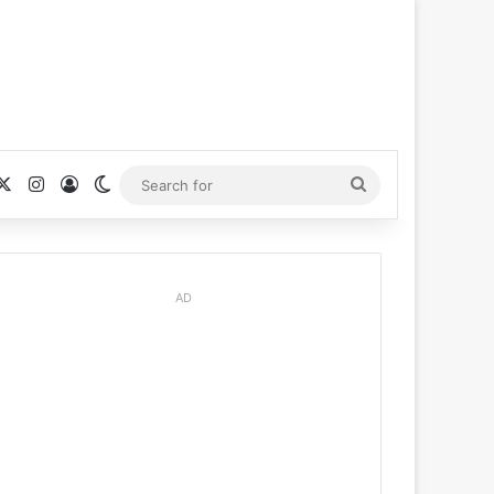
cebook
X
Instagram
Log In
Switch skin
Search
for
AD