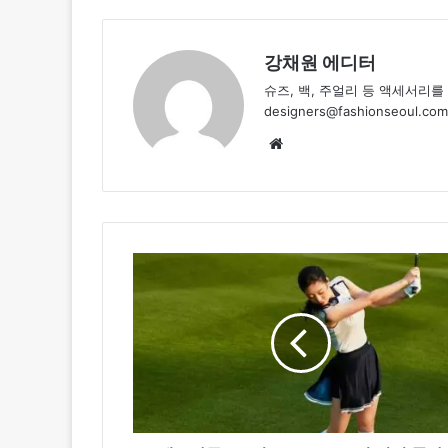
강채원 에디터
슈즈, 백, 주얼리 등 액세서리
designers@fashionseoul.com
Website
레
노
마
골
프,
‘디
오
픈’
150