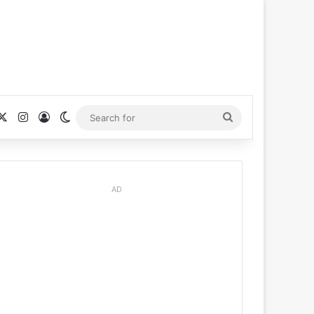
cebook
X
Instagram
Log In
Switch skin
Search
for
AD