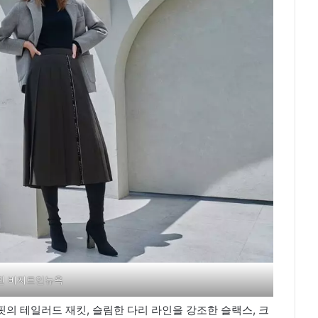
진 비지트인뉴욕
의 테일러드 재킷, 슬림한 다리 라인을 강조한 슬랙스, 크