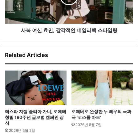
팁
민,
감
각
적
인
사복 여신 효민, 감각적인 데일리백 스타일링
데
일
리
Related Articles
백
스
타
일
링
에스파 지젤·줄리아 가너, 로에베
로에베로 완성한 두 배우의 극과
창립 180주년 글로벌 캠페인 장
극 ‘코스튬 아트’
식
2026년 5월 7일
2026년 6월 2일