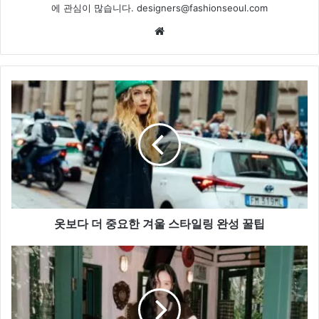
에 관심이 많습니다. designers@fashionseoul.com
Website
옷
보
다
더
중
요
한
겨
울
스
옷보다 더 중요한 겨울 스타일링 완성 꿀팁
타
일
사
링
복
완
여
성
신
꿀
효