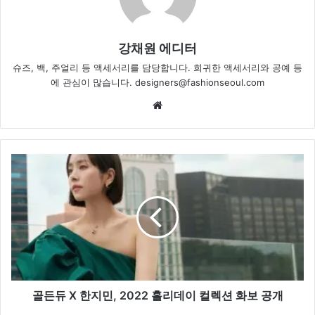
강채원 에디터
슈즈, 백, 주얼리 등 액세서리를 담당합니다. 희귀한 액세서리와 공예 등
에 관심이 많습니다. designers@fashionseoul.com
Website
골
든
듀
X
한
지
민,
2022
홀
리
골든듀 X 한지민, 2022 홀리데이 컬렉션 화보 공개
데