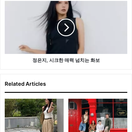
이
정
컬
은
렉
지,
션
시
화
크
보
한
공
매
개
력
넘
치
정은지, 시크한 매력 넘치는 화보
는
화
보
Related Articles