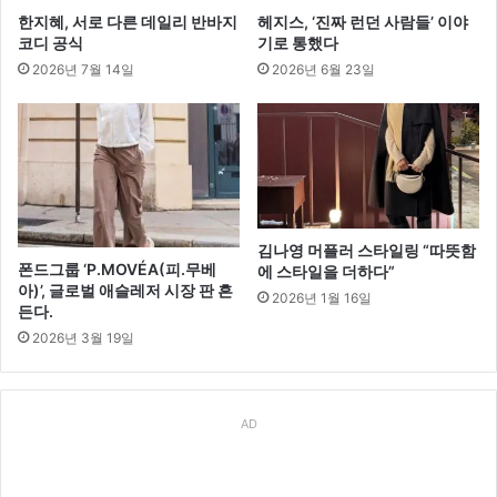
한지혜, 서로 다른 데일리 반바지
헤지스, ‘진짜 런던 사람들’ 이야
코디 공식
기로 통했다
2026년 7월 14일
2026년 6월 23일
김나영 머플러 스타일링 “따뜻함
폰드그룹 ‘P.MOVÉA(피.무베
에 스타일을 더하다”
아)’, 글로벌 애슬레저 시장 판 흔
2026년 1월 16일
든다.
2026년 3월 19일
AD