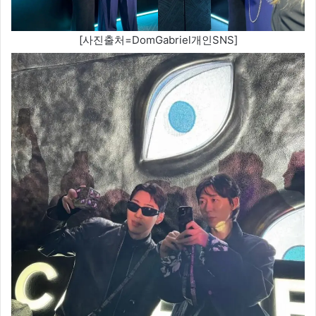
[사진출처=DomGabriel개인SNS]