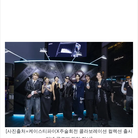
[사진출처=케이스티파이X주술회전 콜라보레이션 컬렉션 출시