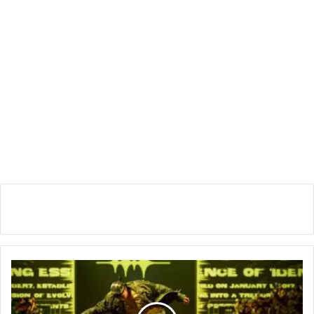
2024
F/W
서
울