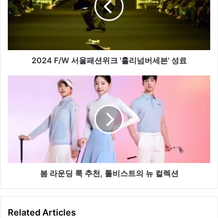
패
션
위
크
'홀
리
2024 F/W 서울패션위크 '홀리넘버세븐' 성료
넘
버
봄
세
라
븐'
운
성
딩
료
룩
추
천,
톨
비
스
봄 라운딩 룩 추천, 톨비스트의 뉴 컬렉션
트
의
뉴
Related Articles
컬