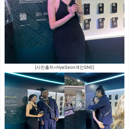
[사진출처=HyeSeon개인SNS]