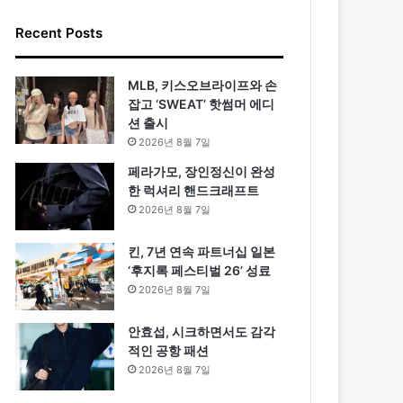
Recent Posts
MLB, 키스오브라이프와 손
잡고 ‘SWEAT’ 핫썸머 에디
션 출시
2026년 8월 7일
페라가모, 장인정신이 완성
한 럭셔리 핸드크래프트
2026년 8월 7일
킨, 7년 연속 파트너십 일본
‘후지록 페스티벌 26’ 성료
2026년 8월 7일
안효섭, 시크하면서도 감각
적인 공항 패션
2026년 8월 7일