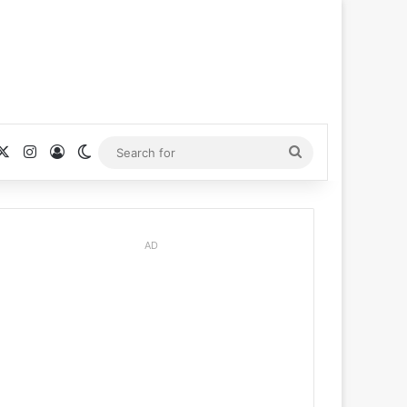
cebook
X
Instagram
Log In
Switch skin
Search
for
AD