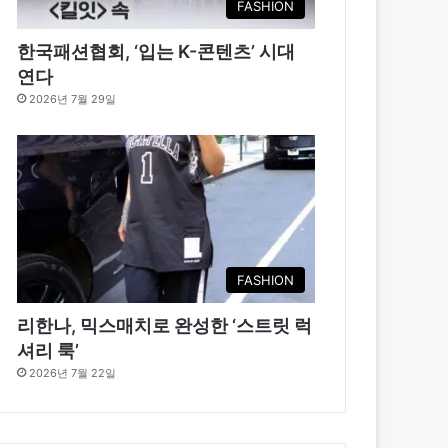
FASHION
한국패션협회, ‘입는 K-콘텐츠’ 시대
연다
2026년 7월 29일
FASHION
리한나, 믹스매치로 완성한 ‘스트릿 럭
셔리 룩’
2026년 7월 22일