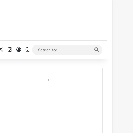
cebook
X
Instagram
Log In
Switch skin
Search
for
AD