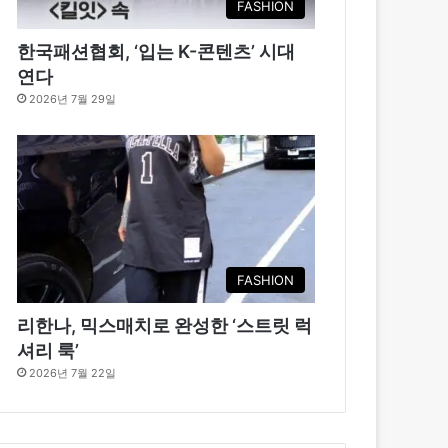
FASHION
한국패션협회, ‘입는 K-콘텐츠’ 시대
연다
2026년 7월 29일
FASHION
리한나, 믹스매치로 완성한 ‘스트릿 럭
셔리 룩’
2026년 7월 22일