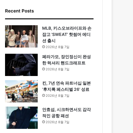
Recent Posts
MLB, 키스오브라이프와 손
잡고 ‘SWEAT’ 핫썸머 에디
션 출시
2026년 8월 7일
페라가모, 장인정신이 완성
한 럭셔리 핸드크래프트
2026년 8월 7일
킨, 7년 연속 파트너십 일본
‘후지록 페스티벌 26’ 성료
2026년 8월 7일
안효섭, 시크하면서도 감각
적인 공항 패션
2026년 8월 7일