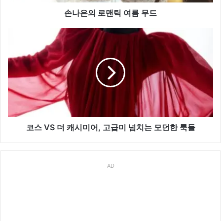
름
무
손나은의 로맨틱 여름 무드
드
코
스
VS
더
캐
시
미
어,
고
급
코스 VS 더 캐시미어, 고급미 넘치는 모던한 룩들
미
넘
치
AD
는
모
던
한
룩
들