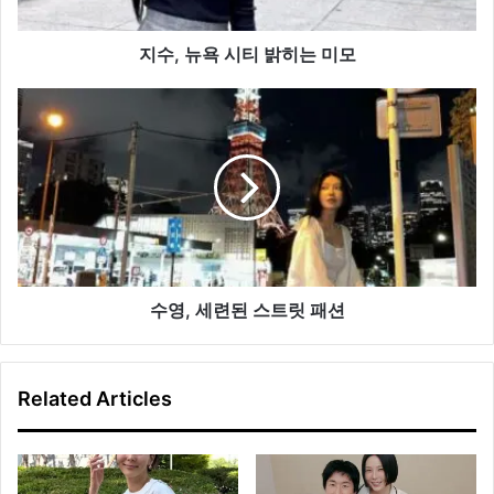
히
는
미
지수, 뉴욕 시티 밝히는 미모
모
수
영,
세
련
된
스
트
릿
패
션
수영, 세련된 스트릿 패션
Related Articles