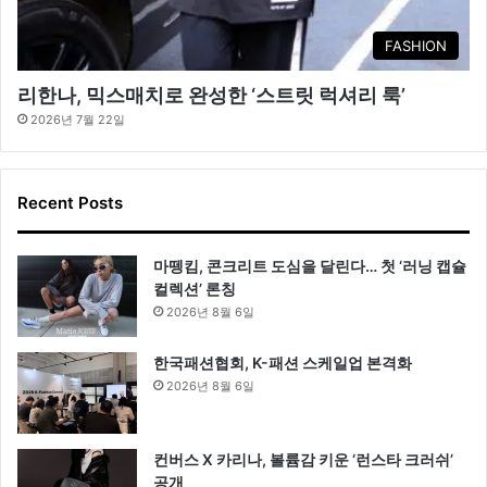
FASHION
리한나, 믹스매치로 완성한 ‘스트릿 럭셔리 룩’
2026년 7월 22일
Recent Posts
마뗑킴, 콘크리트 도심을 달린다… 첫 ‘러닝 캡슐
컬렉션’ 론칭
2026년 8월 6일
한국패션협회, K-패션 스케일업 본격화
2026년 8월 6일
컨버스 X 카리나, 볼륨감 키운 ‘런스타 크러쉬’
공개