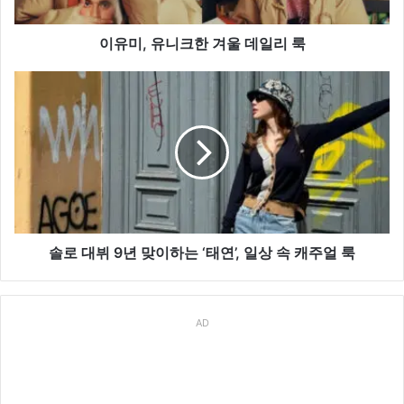
겨
울
데
이유미, 유니크한 겨울 데일리 룩
일
리
솔
룩
로
대
뷔
9
년
맞
이
하
는
솔로 대뷔 9년 맞이하는 ‘태연’, 일상 속 캐주얼 룩
‘태
연’,
일
AD
상
속
캐
주
얼