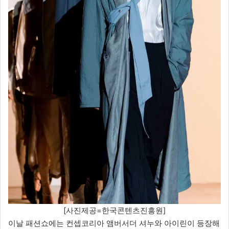
[사진제공=한국콘텐츠진흥원]
이날 패션쇼에는 컨셉코리아 앰버서더 셔누와 아이린이 등장해