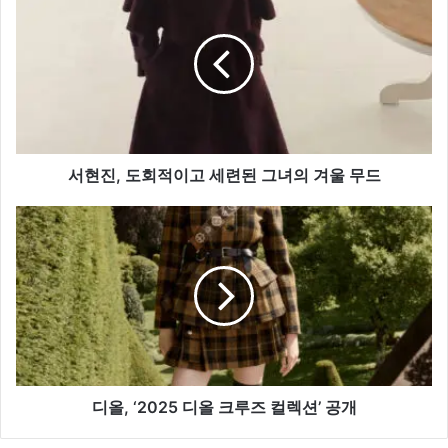
현
진,
도
회
적
이
고
세
련
서현진, 도회적이고 세련된 그녀의 겨울 무드
된
그
디
녀
올,
의
‘2025
겨
디
울
올
무
크
드
루
즈
컬
렉
디올, ‘2025 디올 크루즈 컬렉션’ 공개
션’
공