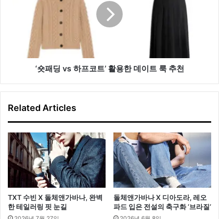
타
vs
일
하
링
프
코
트’
활
용
‘숏패딩 vs 하프코트’ 활용한 데이트 룩 추천
한
데
이
Related Articles
트
룩
추
천
TXT 수빈 X 돌체앤가바나, 완벽
돌체앤가바나 X 디아도라, 레오
한 테일러링 핏 눈길
파드 입은 전설의 축구화 ‘브라질’
2026년 7월 27일
2026년 6월 8일