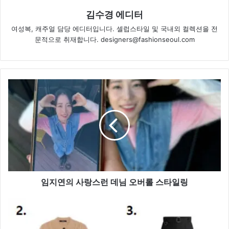
김수경 에디터
여성복, 캐주얼 담당 에디터입니다. 셀럽스타일 및 국내외 컬렉션을 전
문적으로 취재합니다. designers@fashionseoul.com
임
지
연
의
사
랑
스
런
데
님
임지연의 사랑스런 데님 오버롤 스타일링
오
버
‘숏
롤
패
스
딩