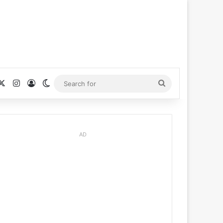
cebook
X
Instagram
Log In
Switch skin
Search
for
AD