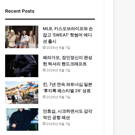
Recent Posts
MLB, 키스오브라이프와 손
잡고 ‘SWEAT’ 핫썸머 에디
션 출시
2026년 8월 7일
페라가모, 장인정신이 완성
한 럭셔리 핸드크래프트
2026년 8월 7일
킨, 7년 연속 파트너십 일본
‘후지록 페스티벌 26’ 성료
2026년 8월 7일
안효섭, 시크하면서도 감각
적인 공항 패션
2026년 8월 7일