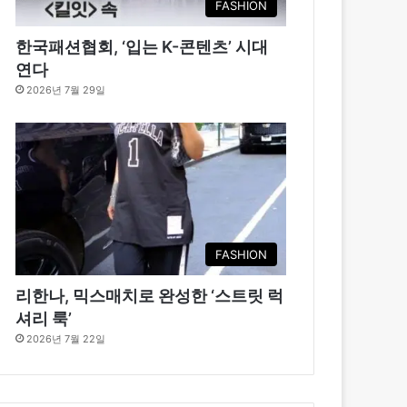
FASHION
한국패션협회, ‘입는 K-콘텐츠’ 시대
연다
2026년 7월 29일
FASHION
리한나, 믹스매치로 완성한 ‘스트릿 럭
셔리 룩’
2026년 7월 22일