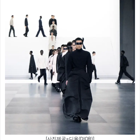
[사진제공=디올(DIOR)]