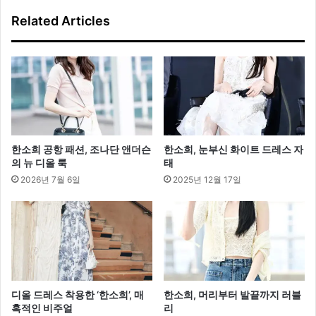
바
Related Articles
디
웨
어
캠
페
인
한소희 공항 패션, 조나단 앤더슨
한소희, 눈부신 화이트 드레스 자
의 뉴 디올 룩
태
2026년 7월 6일
2025년 12월 17일
디올 드레스 착용한 ‘한소희’, 매
한소희, 머리부터 발끝까지 러블
혹적인 비주얼
리