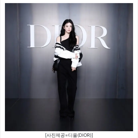
[사진제공=디올(DIOR)]