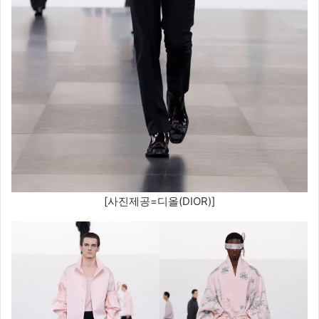
[사진제공=디올(DIOR)]