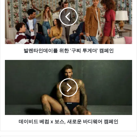
타
인
데
이
를
위
한
‘구
발렌타인데이를 위한 ‘구찌 투게더’ 캠페인
찌
투
데
게
이
더’
비
캠
드
페
베
인
컴
x
보
스,
새
데이비드 베컴 x 보스, 새로운 바디웨어 캠페인
로
운