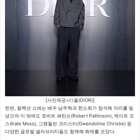
[사진제공=디올(DIOR)]
한편, 컬렉션 쇼에는 배우 남주혁과 한소희가 참석해 자리를 빛
냈으며 이 밖에도 로버트 패틴슨(Robert Pattinson), 케이트 모
스(Kate Moss), 그웬돌린 크리스티(Gwendoline Christie) 등
다양한 글로벌 셀러브리티들도 함께해 화제를 모았다.