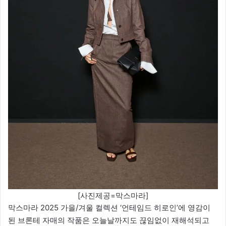
[사진제공=막스마라]
막스마라 2025 가을/겨울 컬렉션 ‘언테임드 히로인’에 영감이
된 브론테 자매의 작품은 오늘날까지도 끊임없이 재해석되고