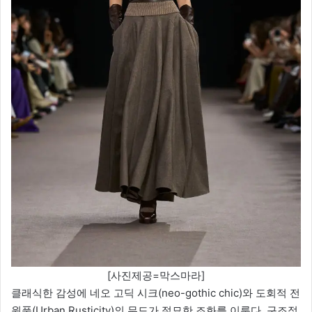
[사진제공=막스마라]
클래식한 감성에 네오 고딕 시크(neo-gothic chic)와 도회적 전
원풍(Urban Rusticity)의 무드가 절묘한 조화를 이룬다. 구조적