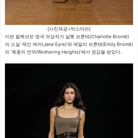
[사진제공=막스마라]
이번 컬렉션은 영국 여성작가 샬롯 브론테(Charlotte Brontë)
의 소설 ‘제인 에어(Jane Eyre)’와 에밀리 브론테(Emily Brontë)
의 ‘폭풍의 언덕(Wuthering Heights)’에서 영감을 받았다.