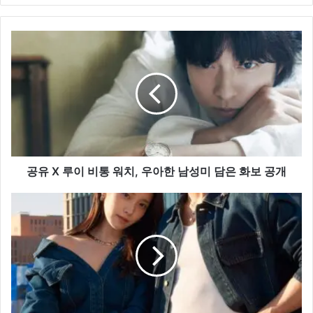
공
유
X 루
이 비
통 워
치,
우
아
한
남
공유 X 루이 비통 워치, 우아한 남성미 담은 화보 공개
성
미
차
담
은
은 화
우
보 공
&
개
아
이
유,
함