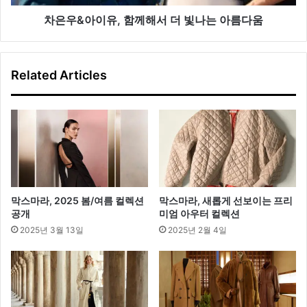
께
해
차은우&아이유, 함께해서 더 빛나는 아름다움
서
더
빛
Related Articles
나
는
아
름
다
움
막스마라, 2025 봄/여름 컬렉션
막스마라, 새롭게 선보이는 프리
공개
미엄 아우터 컬렉션
2025년 3월 13일
2025년 2월 4일