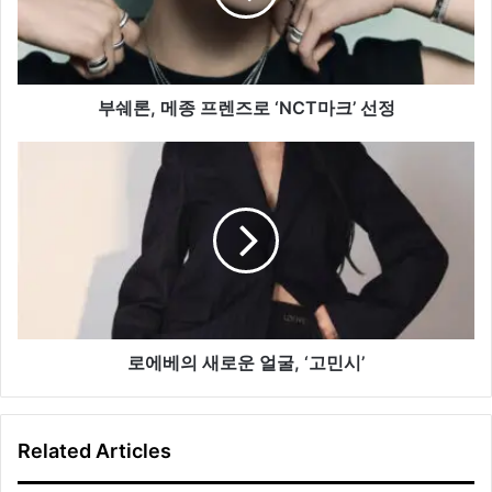
프
렌
즈
로
‘NCT
부쉐론, 메종 프렌즈로 ‘NCT마크’ 선정
마
크’
로
선
에
정
베
의
새
로
운
얼
굴,
‘고
로에베의 새로운 얼굴, ‘고민시’
민
시’
Related Articles