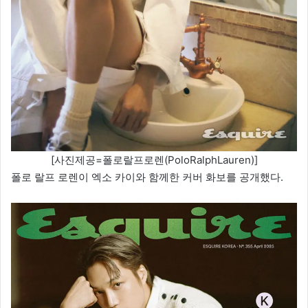
[사진제공=폴로랄프로렌(PoloRalphLauren)]
폴로 랄프 로렌이 엑소 카이와 함께한 커버 화보를 공개했다.