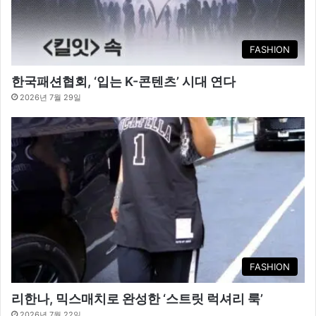
FASHION
한국패션협회, ‘입는 K-콘텐츠’ 시대 연다
2026년 7월 29일
FASHION
리한나, 믹스매치로 완성한 ‘스트릿 럭셔리 룩’
2026년 7월 22일