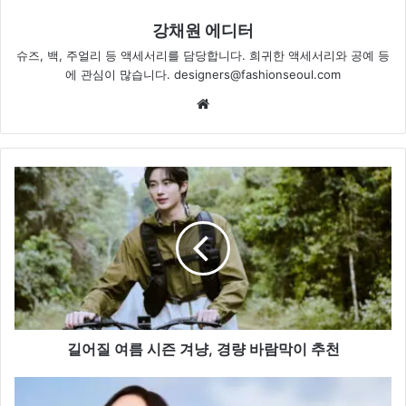
강채원 에디터
슈즈, 백, 주얼리 등 액세서리를 담당합니다. 희귀한 액세서리와 공예 등
에 관심이 많습니다. designers@fashionseoul.com
Website
길
어
질
여
름
시
즌
겨
냥,
경
길어질 여름 시즌 겨냥, 경량 바람막이 추천
량
바
송
람
혜