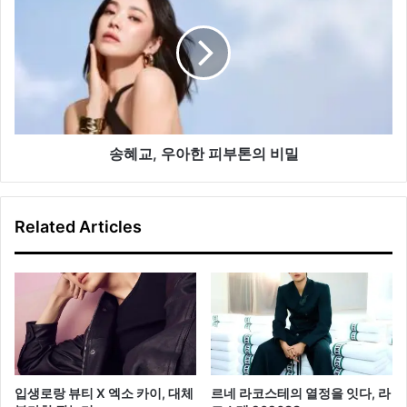
막
교,
이
우
추
아
천
한
피
부
톤
의
송혜교, 우아한 피부톤의 비밀
비
밀
Related Articles
입생로랑 뷰티 X 엑소 카이, 대체
르네 라코스테의 열정을 잇다, 라