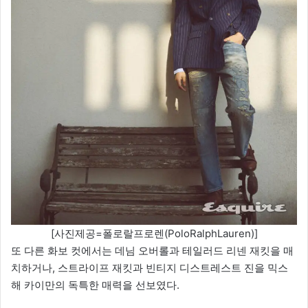
[사진제공=폴로랄프로렌(PoloRalphLauren)]
또 다른 화보 컷에서는 데님 오버롤과 테일러드 리넨 재킷을 매
치하거나, 스트라이프 재킷과 빈티지 디스트레스트 진을 믹스
해 카이만의 독특한 매력을 선보였다.