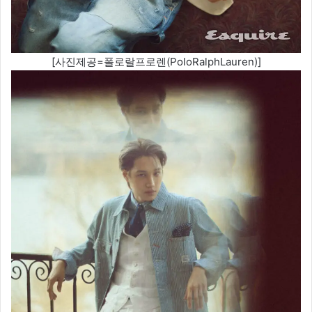
[사진제공=폴로랄프로렌(PoloRalphLauren)]