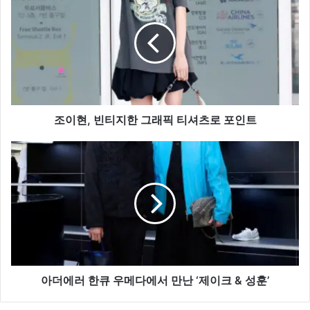
이
현,
빈
티
지
한
그
래
픽
조이현, 빈티지한 그래픽 티셔츠로 포인트
티
셔
아
츠
더
로
에
포
러
인
한
트
큐
우
메
다
에
아더에러 한큐 우메다에서 만난 ‘제이크 & 성훈’
서
만