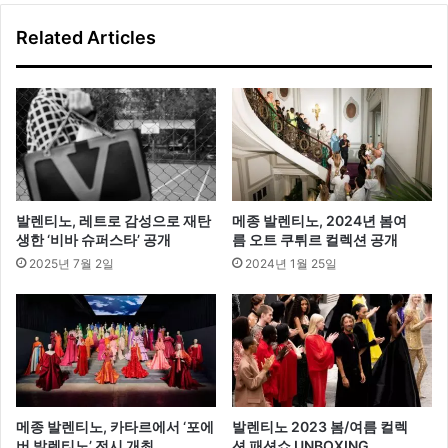
난
Related Articles
‘제
이
크
&
성
훈’
발렌티노, 레트로 감성으로 재탄
메종 발렌티노, 2024년 봄여
생한 ‘비바 슈퍼스타’ 공개
름 오트 쿠튀르 컬렉션 공개
2025년 7월 2일
2024년 1월 25일
메종 발렌티노, 카타르에서 ‘포에
발렌티노 2023 봄/여름 컬렉
버 발렌티노’ 전시 개최
션 패션쇼 UNBOXING