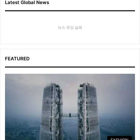
Latest Global News
뉴스 로딩 실패
FEATURED
FASHION