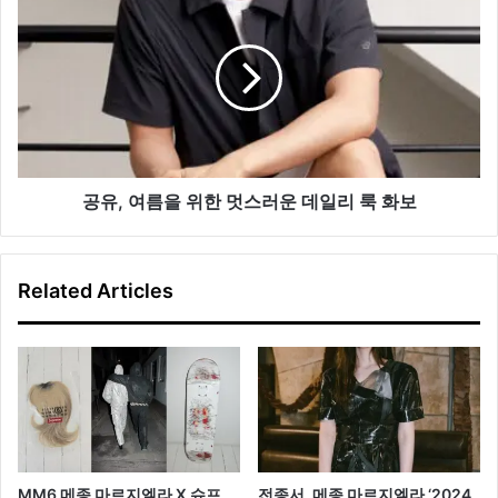
의
유,
매
여
력
름
을
위
한
멋
스
러
공유, 여름을 위한 멋스러운 데일리 룩 화보
운
데
일
Related Articles
리
룩
화
보
MM6 메종 마르지엘라 X 슈프
전종서, 메종 마르지엘라 ‘2024