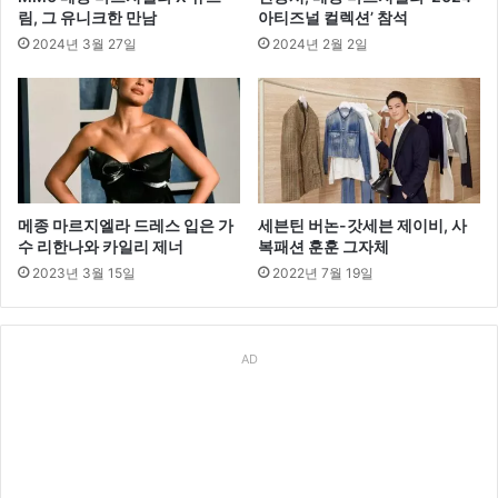
림, 그 유니크한 만남
아티즈널 컬렉션’ 참석
2024년 3월 27일
2024년 2월 2일
메종 마르지엘라 드레스 입은 가
세븐틴 버논-갓세븐 제이비, 사
수 리한나와 카일리 제너
복패션 훈훈 그자체
2023년 3월 15일
2022년 7월 19일
AD