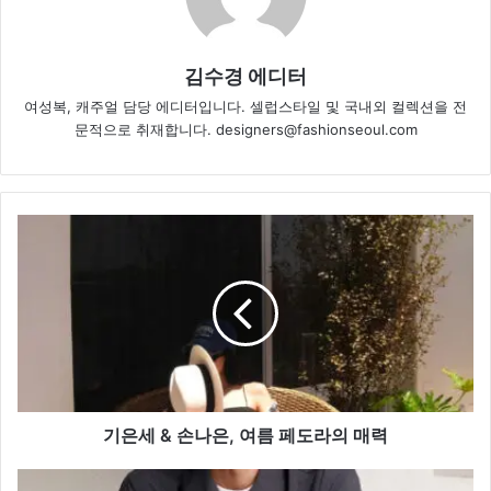
김수경 에디터
여성복, 캐주얼 담당 에디터입니다. 셀럽스타일 및 국내외 컬렉션을 전
문적으로 취재합니다. designers@fashionseoul.com
기
은
세
&
손
나
은,
여
름
페
기은세 & 손나은, 여름 페도라의 매력
도
라
공