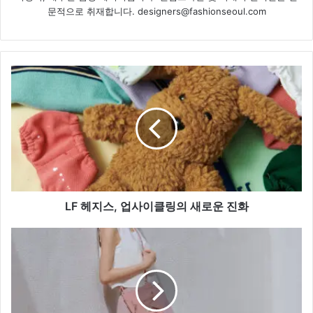
문적으로 취재합니다. designers@fashionseoul.com
LF
헤
지
스,
업
사
이
클
링
의
LF 헤지스, 업사이클링의 새로운 진화
새
로
'스
운
노
진
우
화
피
크'와
함