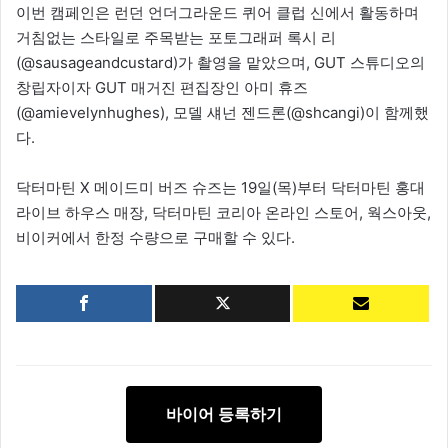
이번 캠페인은 런던 언더그라운드 퀴어 클럽 신에서 활동하며
거침없는 스타일로 주목받는 포토그래퍼 록시 리
(@sausageandcustard)가 촬영을 맡았으며, GUT 스튜디오의
창립자이자 GUT 매거진 편집장인 아미 휴즈
(@amievelynhughes), 모델 섀넌 젠드론(@shcangi)이 함께했
다.
닥터마틴 X 메이드미 버즈 슈즈는 19일(목)부터 닥터마틴 홍대
라이브 하우스 매장, 닥터마틴 코리아 온라인 스토어, 웍스아웃,
비이커에서 한정 수량으로 구매할 수 있다.
바이어 등록하기