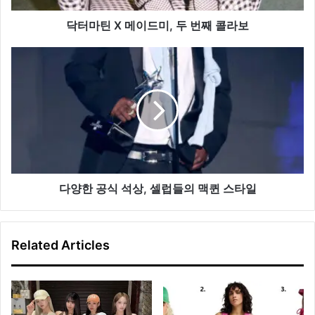
번
째
닥터마틴 X 메이드미, 두 번째 콜라보
콜
라
다
보
양
한
공
식
석
상,
셀
럽
들
다양한 공식 석상, 셀럽들의 맥퀸 스타일
의
맥
퀸
Related Articles
스
타
일