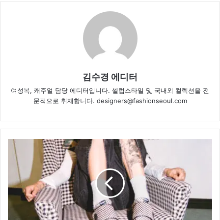
김수경 에디터
여성복, 캐주얼 담당 에디터입니다. 셀럽스타일 및 국내외 컬렉션을 전
문적으로 취재합니다. designers@fashionseoul.com
닥
터
마
틴 X 메
이
드
미,
두