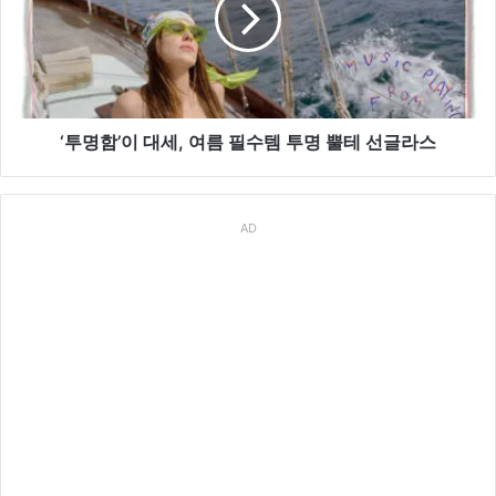
팝
세,
업
여
스
름
토
필
어
수
모
템
‘투명함’이 대세, 여름 필수템 투명 뿔테 선글라스
음
투
명
뿔
AD
테
선
글
라
스