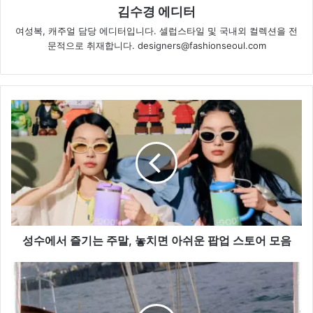
김수경 에디터
여성복, 캐주얼 담당 에디터입니다. 셀럽스타일 및 국내외 컬렉션을 전
문적으로 취재합니다. designers@fashionseoul.com
성
수
에
서
즐
기
는
주
말,
놓
성수에서 즐기는 주말, 놓치면 아쉬운 팝업 스토어 모음
치
면
‘투
아
명
쉬
함’이
운
대