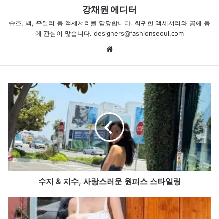
강채원 에디터
슈즈, 백, 주얼리 등 액세서리를 담당합니다. 희귀한 액세서리와 공예 등
에 관심이 많습니다. designers@fashionseoul.com
Website
수
지
&
지
수,
사
랑
스
러
운
수지 & 지수, 사랑스러운 원피스 스타일링
원
피
기
스
은