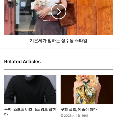
스
세
타
가
일
말
링
하
는
성
수
동
기은세가 말하는 성수동 스타일
스
타
일
Related Articles
구찌, 스포츠 비즈니스 영토 넓힌
구찌 실크, 예술이 되다
다
2026년 4월 16일