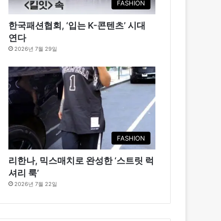
FASHION
한국패션협회, ‘입는 K-콘텐츠’ 시대
연다
2026년 7월 29일
FASHION
리한나, 믹스매치로 완성한 ‘스트릿 럭
셔리 룩’
2026년 7월 22일