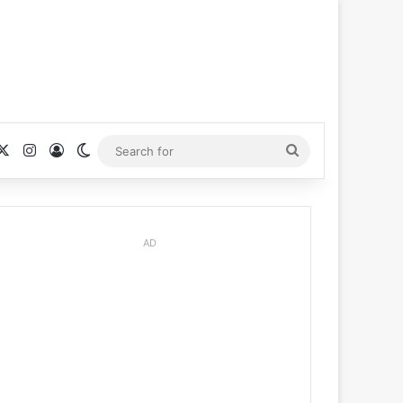
cebook
X
Instagram
Log In
Switch skin
Search
for
AD