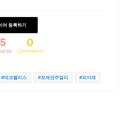
이어 등록하기
5
0
hares
Comments
데코팰리스
포제션주얼리
피아제