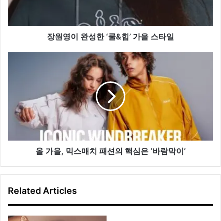
한
‘쿨
&
힙’ 가
장원영이 완성한 ‘쿨&힙’ 가을 스타일
을
스
올
타
가
일
을,
믹
스
매
치
패
션
의
올 가을, 믹스매치 패션의 핵심은 ‘바람막이’
핵
심
은
Related Articles
‘바
람
막