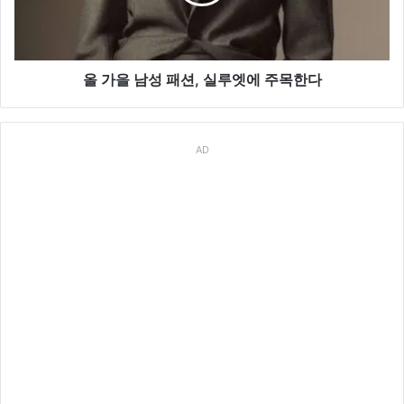
패
션,
실
루
엣
올 가을 남성 패션, 실루엣에 주목한다
에
주
목
AD
한
다