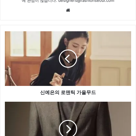
에 관심이 많습니다. designers@fashionseoul.com
Website
신
예
은
의
로
맨
틱
가
을
무
신예은의 로맨틱 가을무드
드
올
가
을
남
성