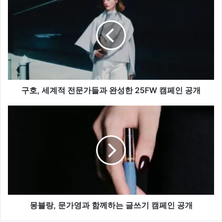
호,
세
계
적
전
문
가
들
과
구호, 세계적 전문가들과 완성한 25FW 캠페인 공개
완
성
몽
한
블
25FW
랑,
캠
문
페
가
인
영
공
과
개
함
께
하
몽블랑, 문가영과 함께하는 글쓰기 캠페인 공개
는