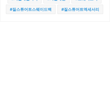
질스튜어트스웨이드백
질스튜어트엑세서리