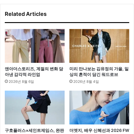
글
쓰
Related Articles
기
캠
페
인
공
개
앤아더스토리즈, 계절의 변화 담
미리 만나보는 김유정의 가을, 일
아낸 감각적 라인업
상의 흔적이 담긴 워드로브
2026년 8월 6일
2026년 8월 4일
구호플러스×세인트제임스, 완판
더엣지, 배우 신혜선과 2026 FW