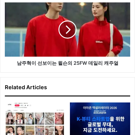
한
남
‘위
주
크
혁
엔
이
드
선
댄
보
러
이
그
는
레
윌
더
슨
남주혁이 선보이는 윌슨의 25FW 데일리 캐주얼
로
의
퍼’
25FW
선
데
Related Articles
보
일
여
리
캐
주
얼