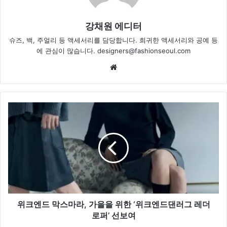
강채원 에디터
슈즈, 백, 주얼리 등 액세서리를 담당합니다. 희귀한 액세서리와 공예 등
에 관심이 많습니다. designers@fashionseoul.com
Website
위
크
엔
드
막
스
마
라,
가
을
위크엔드 막스마라, 가을을 위한 ‘위크엔드댄러그 레더
을
로퍼’ 선보여
위