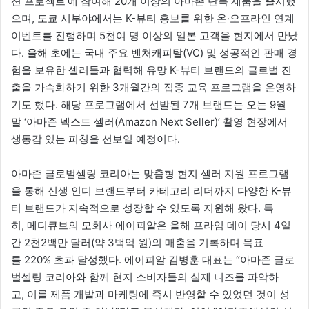
션 프로젝트’에 참여해 20개 이상의 아마존 단독 제품을 출시했
으며, 도쿄 시부야에서는 K-뷰티 홍보를 위한 온·오프라인 연계
이벤트를 진행하며 5천여 명 이상의 일본 고객을 현지에서 만났
다. 올해 초에는 국내 주요 벤처캐피탈(VC) 및 성공적인 판매 경
험을 보유한 셀러들과 협력해 유망 K-뷰티 브랜드의 글로벌 진
출을 가속화하기 위한 3개월간의 집중 교육 프로그램을 운영하
기도 했다. 해당 프로그램에서 선발된 7개 브랜드는 오는 9월
말 ‘아마존 넥스트 셀러(Amazon Next Seller)’ 촬영 현장에서
생동감 있는 피칭을 선보일 예정이다.
아마존 글로벌셀링 코리아는 맞춤형 현지 셀러 지원 프로그램
을 통해 신생 인디 브랜드부터 카테고리 리더까지 다양한 K-뷰
티 브랜드가 지속적으로 성장할 수 있도록 지원해 왔다. 특
히, 메디큐브의 모회사 에이피알은 올해 프라임 데이 당시 4일
간 2천2백만 달러(약 3백억 원)의 매출을 기록하며 목표
를 220% 초과 달성했다. 에이피알 김병훈 대표는 “아마존 글로
벌셀링 코리아와 함께 현지 소비자들의 실제 니즈를 파악하
고, 이를 제품 개발과 마케팅에 즉시 반영할 수 있었던 것이 성