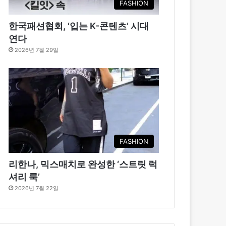
FASHION
한국패션협회, ‘입는 K-콘텐츠’ 시대
연다
2026년 7월 29일
FASHION
리한나, 믹스매치로 완성한 ‘스트릿 럭
셔리 룩’
2026년 7월 22일