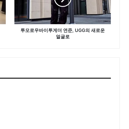
이
투
게
더
연
투모로우바이투게더 연준, UGG의 새로운
준,
얼굴로
UGG
의
새
로
운
얼
굴
로