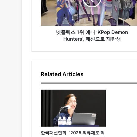
위
애
니
‘KPop
Demon
넷플릭스 1위 애니 ‘KPop Demon
Hunters’,
Hunters’, 패션으로 재탄생
패
션
으
로
재
Related Articles
탄
생
한국패션협회, “2025 의류제조 혁