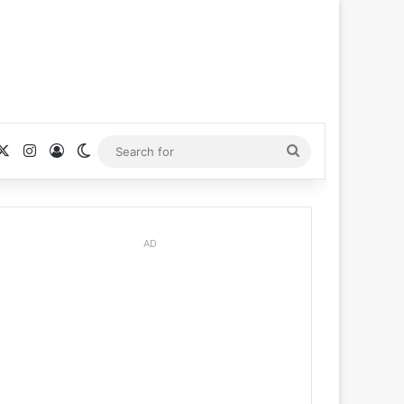
cebook
X
Instagram
Log In
Switch skin
Search
for
AD