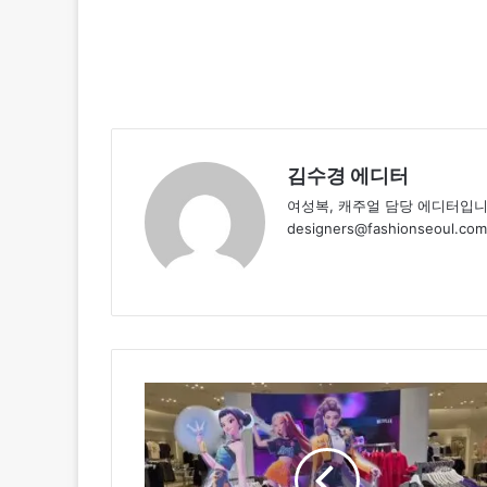
김수경 에디터
여성복, 캐주얼 담당 에디터입니
designers@fashionseoul.com
넷
플
릭
스
1