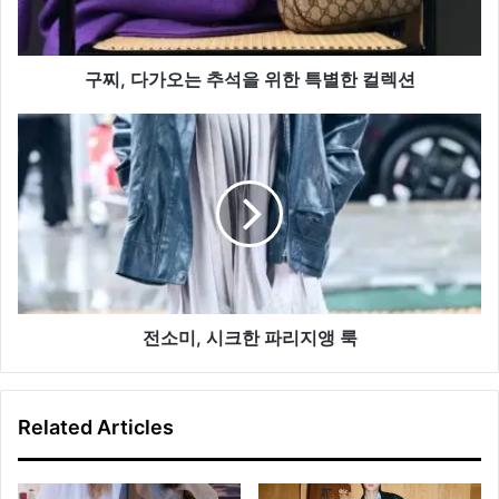
추
석
을
위
구찌, 다가오는 추석을 위한 특별한 컬렉션
한
특
전
별
소
한
미,
컬
시
렉
크
션
한
파
리
지
앵
전소미, 시크한 파리지앵 룩
룩
Related Articles