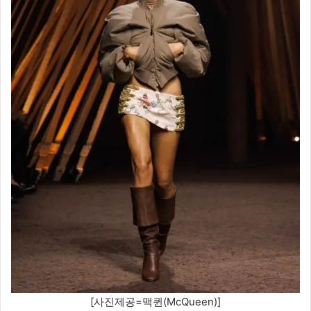
[사진제공=맥퀸(McQueen)]