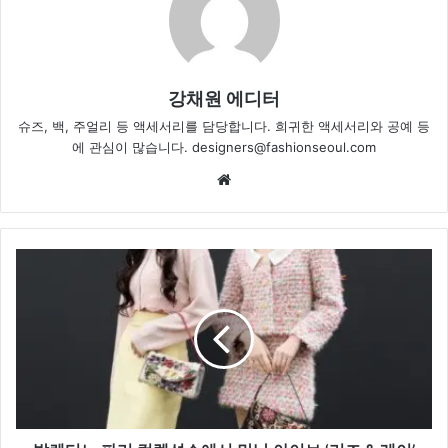
강채원 에디터
슈즈, 백, 주얼리 등 액세서리를 담당합니다. 희귀한 액세서리와 공예 등
에 관심이 많습니다. designers@fashionseoul.com
Website
발
렌
티
노
파
리
컬
렉
션
쇼