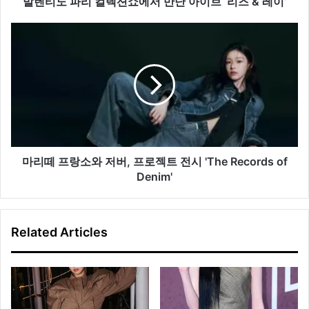
발렌티노 파리 컬렉션쇼에서 만난 아이브 ‘리즈 & 레이’
에
서
마
만
리
난
떼
아
프
이
랑
브
소
‘리
와
즈
저
&
버,
레
프
마리떼 프랑소와 저버, 프로젝트 전시 'The Records of
이’
로
Denim'
젝
트
전
Related Articles
시
'The
Records
of
Denim'