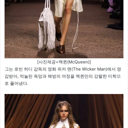
[사진제공=맥퀸(McQueen)]
그는 로빈 하디 감독의 영화 위커 맨(The Wicker Man)에서 영
감받아, 억눌린 욕망과 해방의 여정을 맥퀸만의 강렬한 미학으
로 풀어냈다.