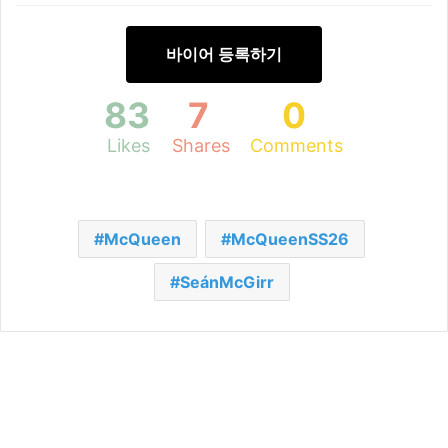
바이어 등록하기
83
7
0
Likes
Shares
Comments
McQueen
McQueenSS26
SeánMcGirr