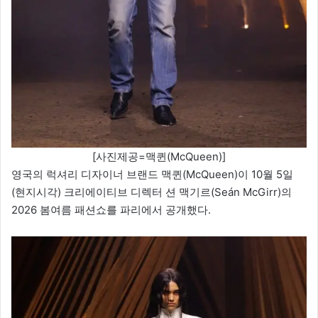
[사진제공=맥퀸(McQueen)]
영국의 럭셔리 디자이너 브랜드 맥퀸(McQueen)이 10월 5일
(현지시각) 크리에이티브 디렉터 션 맥기르(Seán McGirr)의
2026 봄여름 패션쇼를 파리에서 공개했다.