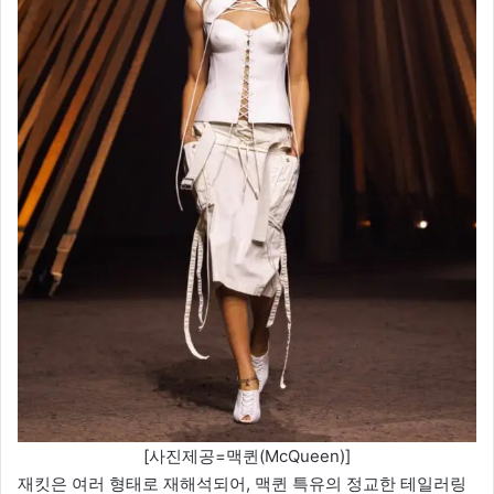
[사진제공=맥퀸(McQueen)]
재킷은 여러 형태로 재해석되어, 맥퀸 특유의 정교한 테일러링