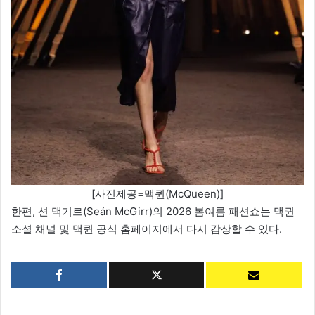
[사진제공=맥퀸(McQueen)]
한편, 션 맥기르(Seán McGirr)의 2026 봄여름 패션쇼는 맥퀸
소셜 채널 및 맥퀸 공식 홈페이지에서 다시 감상할 수 있다.