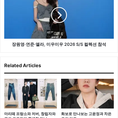
이
영
라
·
이
연
트
준
·
엘
라,
미
장원영·연준·엘라, 미우미우 2026 S/S 컬렉션 참석
우
미
우
Related Articles
2026
S/S
컬
렉
션
참
석
마리떼 프랑소와 저버, 창립자와
화보로 만나보는 고윤정과 차은