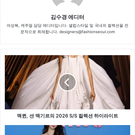
김수경 에디터
여성복, 캐주얼 담당 에디터입니다. 셀럽스타일 및 국내외 컬렉션을 전
문적으로 취재합니다. designers@fashionseoul.com
맥
퀸,
션
맥
기
르
의
2026
S/S
컬
맥퀸, 션 맥기르의 2026 S/S 컬렉션 하이라이트
렉
션
장
하
원