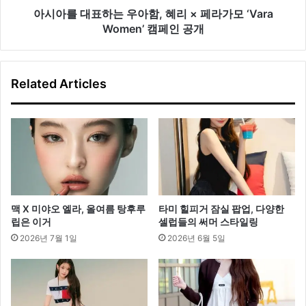
아
아시아를 대표하는 우아함, 혜리 × 페라가모 ‘Vara
함,
Women’ 캠페인 공개
혜
리
×
Related Articles
페
라
가
모
‘Vara
Women’
캠
페
인
맥 X 미야오 엘라, 올여름 탕후루
타미 힐피거 잠실 팝업, 다양한
공
립은 이거
셀럽들의 써머 스타일링
개
2026년 7월 1일
2026년 6월 5일