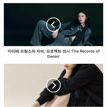
마
리
떼
프
랑
소
와
저
버,
프
마리떼 프랑소와 저버, 프로젝트 전시 'The Records of
로
Denim'
젝
트
아
전
시
시
아
'The
를
Records
대
of
표
Denim'
하
는
우