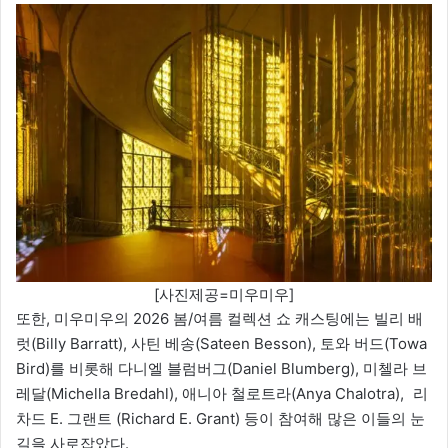
[사진제공=미우미우]
또한, 미우미우의 2026 봄/여름 컬렉션 쇼 캐스팅에는 빌리 배
럿(Billy Barratt), 사틴 베송(Sateen Besson), 토와 버드(Towa
Bird)를 비롯해 다니엘 블럼버그(Daniel Blumberg), 미첼라 브
레달(Michella Bredahl), 애니아 철로트라(Anya Chalotra), 리
차드 E. 그랜트 (Richard E. Grant) 등이 참여해 많은 이들의 눈
길을 사로잡았다.