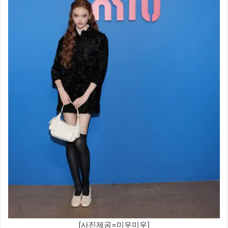
[사진제공=미우미우]