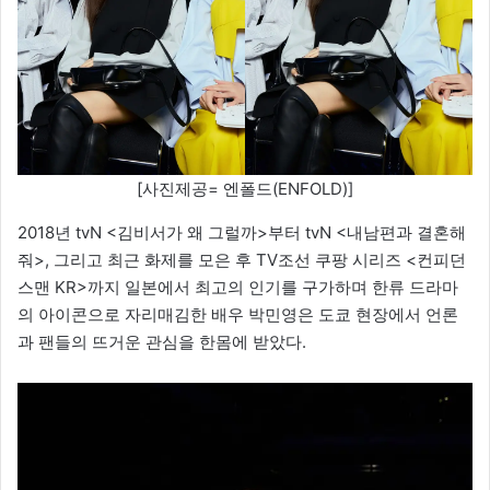
[사진제공= 엔폴드(ENFOLD)]
2018년 tvN <김비서가 왜 그럴까>부터 tvN <내남편과 결혼해
줘>, 그리고 최근 화제를 모은 후 TV조선 쿠팡 시리즈 <컨피던
스맨 KR>까지 일본에서 최고의 인기를 구가하며 한류 드라마
의 아이콘으로 자리매김한 배우 박민영은 도쿄 현장에서 언론
과 팬들의 뜨거운 관심을 한몸에 받았다.