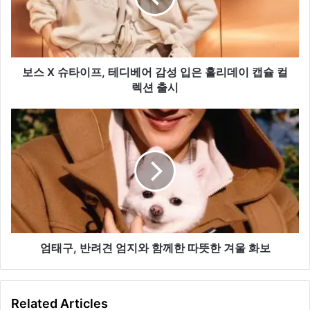
이
프,
테
디
베
보스 X 슈타이프, 테디베어 감성 입은 홀리데이 캡슐 컬
어
렉션 출시
감
성
엄
입
태
은
구,
홀
반
리
려
데
견
이
엄
캡
지
슐
와
컬
함
엄태구, 반려견 엄지와 함께한 따뜻한 겨울 화보
렉
께
션
한
출
따
Related Articles
시
뜻