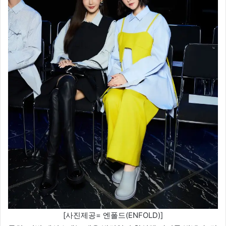
[사진제공= 엔폴드(ENFOLD)]