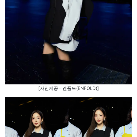
[사진제공= 엔폴드(ENFOLD)]