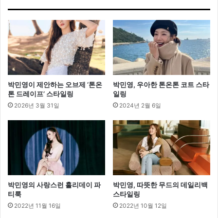
한
겨
울
화
보
박민영이 제안하는 오브제 ‘톤온
박민영, 우아한 톤온톤 코트 스타
톤 드레이프’ 스타일링
일링
2026년 3월 31일
2024년 2월 6일
박민영의 사랑스런 홀리데이 파
박민영, 따뜻한 무드의 데일리백
티룩
스타일링
2022년 11월 16일
2022년 10월 12일