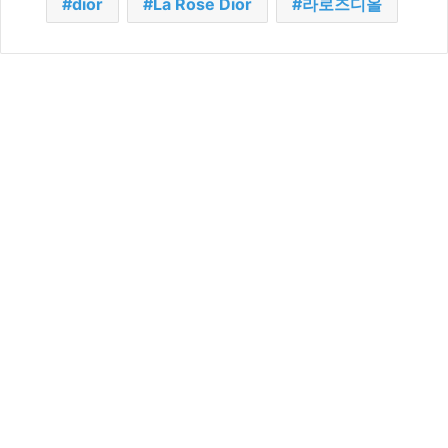
dior
La Rose Dior
라로즈디올