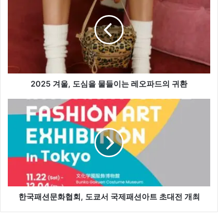
겨
울,
도
심
을
물
들
이
는
2025 겨울, 도심을 물들이는 레오파드의 귀환
레
오
한
파
국
드
패
의
션
귀
문
환
화
협
회,
도
쿄
한국패션문화협회, 도쿄서 국제패션아트 초대전 개최
서
국