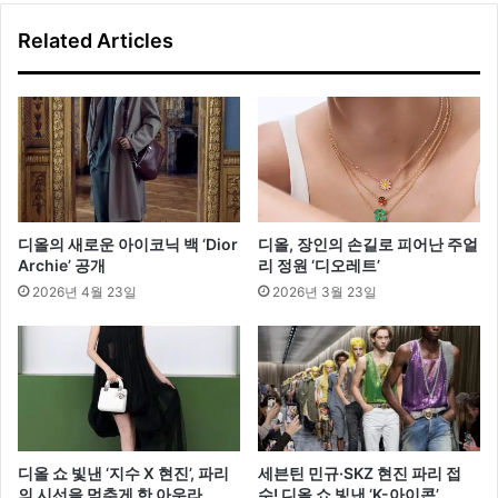
제
Related Articles
패
션
아
트
초
대
전
개
최
디올의 새로운 아이코닉 백 ‘Dior
디올, 장인의 손길로 피어난 주얼
Archie’ 공개
리 정원 ‘디오레트’
2026년 4월 23일
2026년 3월 23일
디올 쇼 빛낸 ‘지수 X 현진’, 파리
세븐틴 민규·SKZ 현진 파리 접
의 시선을 멈추게 한 아우라
수! 디올 쇼 빛낸 ‘K-아이콘’