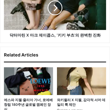
울
틴
화
X
보
마
공
크
개
제
이
콥
닥터마틴 X 마크 제이콥스, ‘키키 부츠’의 완벽한 진화
스,
‘키
키
Related Articles
부
츠’의
완
벽
한
진
화
에스파 지젤·줄리아 가너, 로에베
와키윌리 X 지젤, 감각적 서머 데
창립 180주년 글로벌 캠페인 장
일리 룩 제안
식