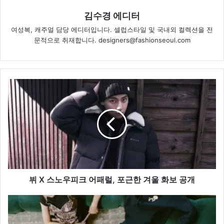
김수경 에디터
여성복, 캐주얼 담당 에디터입니다. 셀럽스타일 및 국내외 컬렉션을 전
문적으로 취재합니다. designers@fashionseoul.com
뷔
X
스
노
우
피
크
어
패
럴,
뷔 X 스노우피크 어패럴, 포근한 겨울 화보 공개
포
근
닥
한
터
겨
마