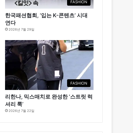
FASHION
한국패션협회, ‘입는 K-콘텐츠’ 시대
연다
2026년 7월 29일
FASHION
리한나, 믹스매치로 완성한 ‘스트릿 럭
셔리 룩’
2026년 7월 22일