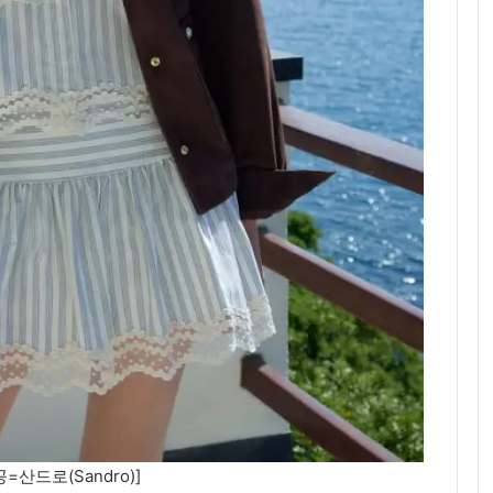
=산드로(Sandro)]