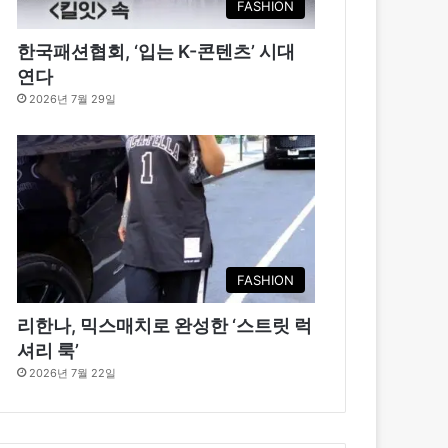
FASHION
한국패션협회, ‘입는 K-콘텐츠’ 시대
연다
2026년 7월 29일
FASHION
리한나, 믹스매치로 완성한 ‘스트릿 럭
셔리 룩’
2026년 7월 22일