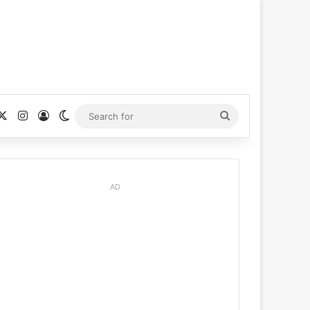
cebook
X
Instagram
Log In
Switch skin
Search
for
AD