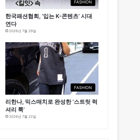
FASHION
한국패션협회, ‘입는 K-콘텐츠’ 시대
연다
2026년 7월 29일
FASHION
리한나, 믹스매치로 완성한 ‘스트릿 럭
셔리 룩’
2026년 7월 22일