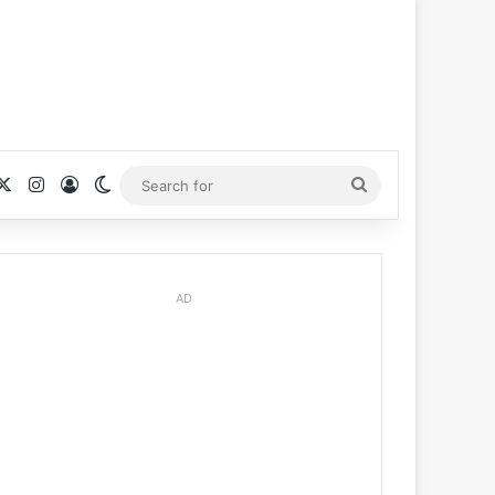
cebook
X
Instagram
Log In
Switch skin
Search
for
AD