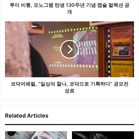
생
루이 비통, 모노그램 탄생 130주년 기념 캡슐 컬렉션 공
130
개
주
년
코
기
닥
념
어
캡
패
슐
럴,
컬
“일
렉
상
션
의
공
찰
개
나,
코닥어패럴, “일상의 찰나, 코닥으로 기록하다” 공모전
코
성료
닥
으
로
Related Articles
기
록
하
다”