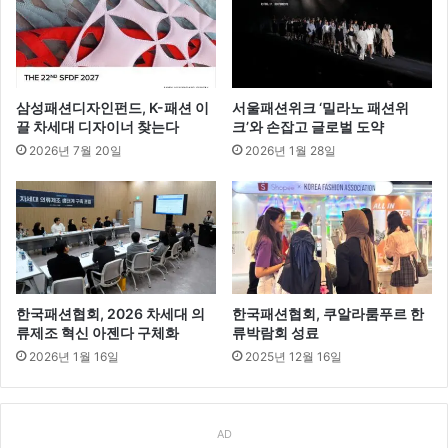
공
모
전
성
료
삼성패션디자인펀드, K-패션 이
서울패션위크 ‘밀라노 패션위
끌 차세대 디자이너 찾는다
크’와 손잡고 글로벌 도약
2026년 7월 20일
2026년 1월 28일
한국패션협회, 2026 차세대 의
한국패션협회, 쿠알라룸푸르 한
류제조 혁신 아젠다 구체화
류박람회 성료
2026년 1월 16일
2025년 12월 16일
AD