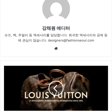
강채원 에디터
슈즈, 백, 주얼리 등 액세서리를 담당합니다. 희귀한 액세서리와 공예 등
에 관심이 많습니다. designers@fashionseoul.com
Website
루
이
비
통,
모
노
그
램
탄