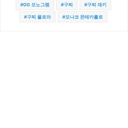
GG 모노그램
구찌
구찌 재키
구찌 플로라
모나코 몬테카를로