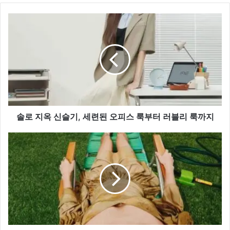
솔
로
지
옥
신
슬
기,
세
련
된
솔로 지옥 신슬기, 세련된 오피스 룩부터 러블리 룩까지
오
피
컨
스
버
룩
스,
부
뉴
터
욕
러
패
블
션
리
브
룩
랜