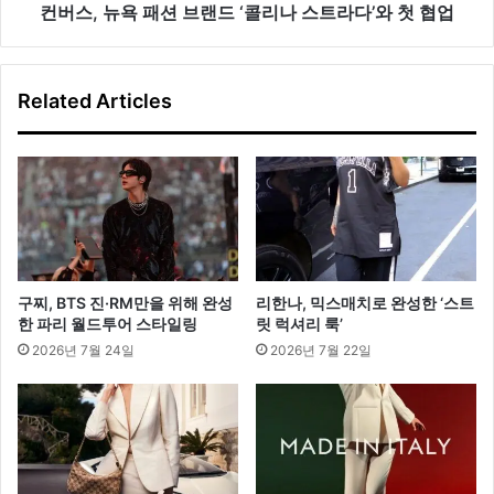
까
드
컨버스, 뉴욕 패션 브랜드 ‘콜리나 스트라다’와 첫 협업
지
‘콜
리
나
Related Articles
스
트
라
다’와
첫
협
업
구찌, BTS 진·RM만을 위해 완성
리한나, 믹스매치로 완성한 ‘스트
한 파리 월드투어 스타일링
릿 럭셔리 룩’
2026년 7월 24일
2026년 7월 22일