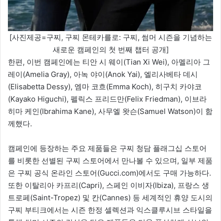
[사진제공=구찌, 구찌 몬테카를로: 구찌, 썸머 시즌을 기념하는
새로운 캠페인의 첫 번째 챕터 공개]
한편, 이번 캠페인에는 티안 시 웨이(Tian Xi Wei), 아멜리아 그
레이(Amelia Gray), 아녹 야이(Anok Yai), 엘리사베타 데시
(Elisabetta Dessy), 엠마 코흐(Emma Koch), 히구치 카야코
(Kayako Higuchi), 펠릭스 프리드만(Felix Friedman), 이브라
히마 케인(Ibrahima Kane), 사무엘 왓슨(Samuel Watson)이 함
께했다.
캠페인에 등장하는 주요 제품들은 구찌 청담 플래그십 스토어
를 비롯한 선별된 구찌 스토어에서 만나볼 수 있으며, 일부 제품
은 구찌 공식 온라인 스토어(Gucci.com)에서도 구매 가능하다.
또한 이탈리아 카프리(Capri), 스페인 이비자(Ibiza), 프랑스 생
트로페(Saint-Tropez) 및 칸(Cannes) 등 세계적인 휴양 도시의
구찌 부티크에서는 시즌 한정 셀렉션과 익스클루시브 스타일을