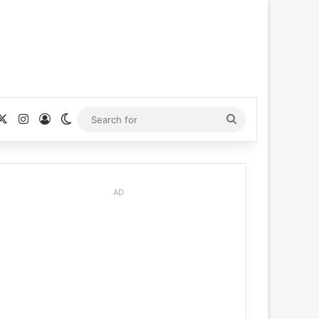
cebook
X
Instagram
Log In
Switch skin
Search
for
AD