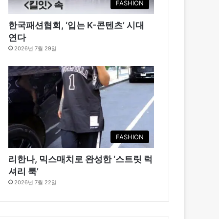
FASHION
한국패션협회, ‘입는 K-콘텐츠’ 시대
연다
2026년 7월 29일
FASHION
리한나, 믹스매치로 완성한 ‘스트릿 럭
셔리 룩’
2026년 7월 22일