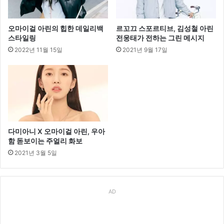
룩
까
지
오마이걸 아린의 힙한 데일리백
르꼬끄 스포르티브, 김성철 아린
스타일링
전웅태가 전하는 그린 메시지
2022년 11월 15일
2021년 9월 17일
다미아니 X 오마이걸 아린, 우아
함 돋보이는 주얼리 화보
2021년 3월 5일
AD