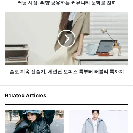
는
러닝 시장, 취향 공유하는 커뮤니티 문화로 진화
커
뮤
솔
니
로
티
지
문
옥
화
신
로
슬
진
기,
화
세
련
된
솔로 지옥 신슬기, 세련된 오피스 룩부터 러블리 룩까지
오
피
스
Related Articles
룩
부
터
러
블
리