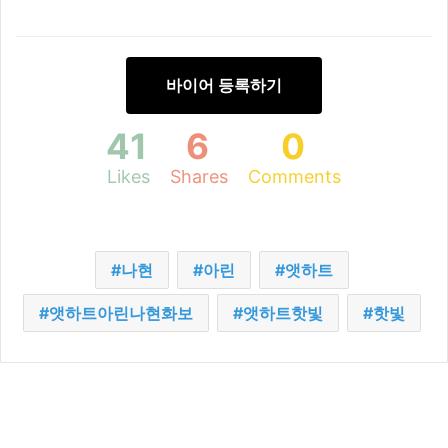
바이어 등록하기
41
6
0
Likes
Shares
Comments
나현
아린
앳하트
앳하트아린나현화보
앳하트핫빛
핫빛