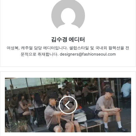
김수경 에디터
여성복, 캐주얼 담당 에디터입니다. 셀럽스타일 및 국내외 컬렉션을 전
문적으로 취재합니다. designers@fashionseoul.com
러
닝
시
장,
취
향
공
유
하