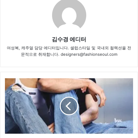
김수경 에디터
여성복, 캐주얼 담당 에디터입니다. 셀럽스타일 및 국내외 컬렉션을 전
문적으로 취재합니다. designers@fashionseoul.com
돌
체
앤
가
바
나
X
디
아