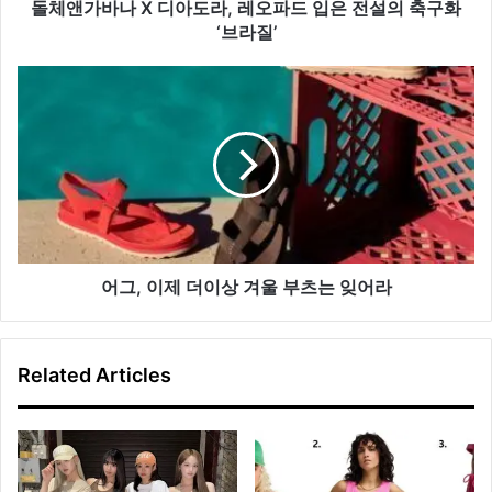
도
돌체앤가바나 X 디아도라, 레오파드 입은 전설의 축구화
라,
‘브라질’
레
오
어
파
그,
드
이
입
제
은
더
전
이
설
상
의
겨
축
울
구
부
어그, 이제 더이상 겨울 부츠는 잊어라
화
츠
‘브
는
라
잊
Related Articles
질’
어
라