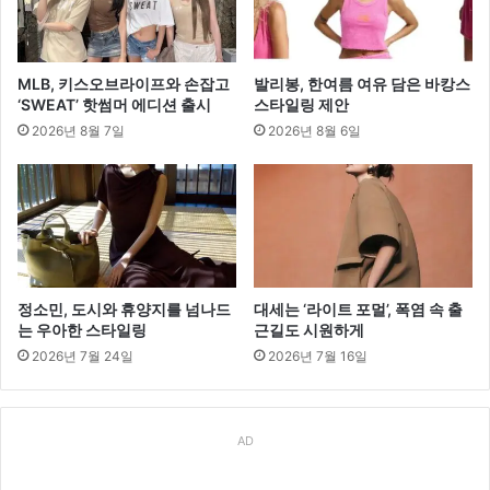
MLB, 키스오브라이프와 손잡고
발리봉, 한여름 여유 담은 바캉스
‘SWEAT’ 핫썸머 에디션 출시
스타일링 제안
2026년 8월 7일
2026년 8월 6일
정소민, 도시와 휴양지를 넘나드
대세는 ‘라이트 포멀’, 폭염 속 출
는 우아한 스타일링
근길도 시원하게
2026년 7월 24일
2026년 7월 16일
AD