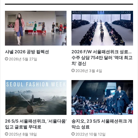
으
로
럭
셔
리
캐
주
얼
샤넬 2026 공방 컬렉션
2026 F/W 서울패션위크 성료…
룩
수주 상담 754만 달러 ‘역대 최고
2026년 5월 27일
치’ 경신
2026년 3월 4일
26 S/S 서울패션위크, ‘서울다움’
송지오, 23 S/S 서울패션위크 개
입고 글로벌 무대로
막쇼 성료
2025년 8월 18일
2022년 10월 12일