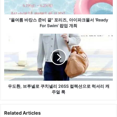
준
비
끝"
포
"올여름 바캉스 준비 끝" 포리즈, 아이파크몰서 'Ready
리
For Swim' 팝업 개최
즈,
아
우
이
도
파
환,
크
브
몰
루
서
넬
'Ready
로
For
쿠
Swim'
치
팝
넬
우도환, 브루넬로 쿠치넬리 26SS 컬렉션으로 럭셔리 캐
업
리
주얼 룩
개
26SS
최
컬
렉
Related Articles
션